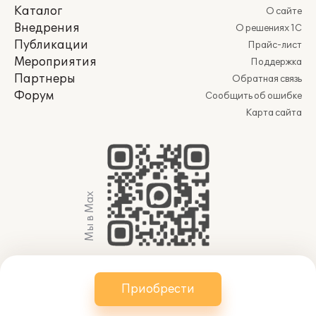
Каталог
О сайте
Внедрения
О решениях 1С
Публикации
Прайс-лист
Мероприятия
Поддержка
Партнеры
Обратная связь
Форум
Сообщить об ошибке
Карта сайта
Мы в Max
© 2011-2026 АО «Группа 1С» (правопреемник ООО
Приобрести
«1С»). Все права защищены.
websol@1c.ru