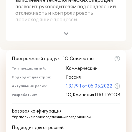
выполнения технологических операций
позволит руководителям подразделений
отслеживать и контролировать
происходящие процессы.
Оперативная информация о
себестоимости готового продукта,
позволит проводить более гибкую
ценовую политику и оперативно
Программный продукт 1С-Совместно
реагировать на быстро меняющуюся
ситуацию на рынке.
Коммерческий
Тип предприятий:
Россия
Подходит для стран:
Решение "1С:Предприятие 8.
Рыбопереработка" дает возможность
1.3.179.1 от 05.05.2022
Актуальный релиз:
вести грамотное планирование
1С, Компания ПАЛТУСОВ
Разработчик:
различных аспектов деятельности
предприятия таких как:
Базовая конфигурация:
Управление производственным предприятием
планирование потребности в сырье,
причем планирование
Подходит для отраслей:
осуществляется с учетом сезонных и