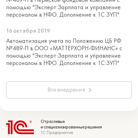
инструкции по работе с ними, стоимость
помощью "Эксперт:Зарплата и управление
и порядок подключения представлены
персоналом в НФО. Дополнение к 1С:ЗУП"
на портале информационно-
технологического сопровождения -
16 октября 2019
http://portal.1c.ru
.
Автоматизация учета по Положению ЦБ РФ
Для оформления договора 1С:ИТС
№489-П в ООО «МАТТЕРХОРН-ФИНАНС» с
обращайтесь к обслуживающему вас
помощью "Эксперт:Зарплата и управление
партнеру или к рекомендованным
персоналом в НФО. Дополнение к 1С:ЗУП"
фирмой "1С" Центрам Сопровождения и
Сервис-партнерам в Вашем регионе, со
списком можно ознакомиться на
странице
http://its.1c.ru/zakaz
.
Все внедрения
Отраслевые
и специализированные решения
1С:Предприятие