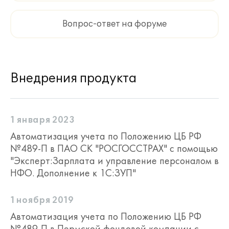
контрагентов в различных
документах;
Вопрос-ответ на форуме
получить квалифицированный
сертификат электронной подписи для
обмена юридически значимыми
электронными документами
Внедрения продукта
непосредственно в программе "1С";
использовать резервное копирование
информационных баз в облачное
хранилище данных "1С", с
1 января 2023
возможностью быстрого
восстановления информации в случае
Автоматизация учета по Положению ЦБ РФ
повреждения данных;
№489-П в ПАО СК "РОСГОССТРАХ" с помощью
воспользоваться готовыми сайтами
"Эксперт:Зарплата и управление персоналом в
для всех типов бизнеса: для
НФО. Дополнение к 1С:ЗУП"
специалистов, компаний, а также
лендингами и интернет-магазинами;
1 ноября 2019
и многое другое.
Автоматизация учета по Положению ЦБ РФ
Подробное описание всех сервисов,
№489-П в Пермской фондовой компании с