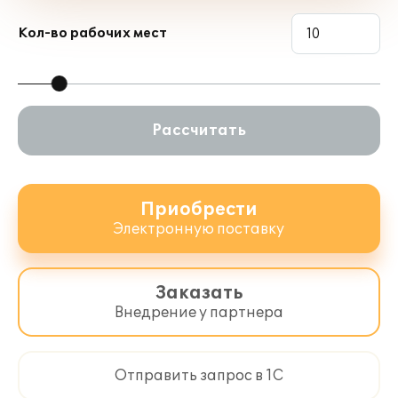
встречаться с методистами "1С" на
семинарах – в очной форме и в
Кол-во рабочих мест
формате видео-лекций;
работать с популярными
программами "1С" через Интернет и
организовать безопасный удаленный
доступ через Интернет к программам
Рассчитать
"1С", установленным на компьютере
пользователя;
подготавливать и сдавать
регламентированную отчетность
Приобрести
через Интернет, обмениваться
Электронную поставку
электронными счетами-фактурами и
другими юридически значимыми
документами, осуществлять
Заказать
автоматическую сверку счетов-
Внедрение у партнера
фактур с контрагентами
непосредственно из программ "1С";
осуществлять быструю проверку
информации о контрагентах,
Отправить запрос в 1С
автоматически заполнять реквизиты