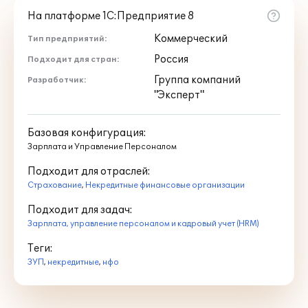
На платформе 1С:Предприятие 8
По договору сопровождения с тарифом
1С:ИТС уровня ПРОФ пользователю
Коммерческий
Тип предприятий:
предоставляется доступ к сервисам 1С,
Россия
Подходит для стран:
которые позволяют:
Группа компаний
Разработчик:
"Эксперт"
использовать самый полный
информационный ресурс для людей,
которые работают с программами
Базовая конфигурация:
"1С" – справочники, методики,
Зарплата и Управление Персоналом
руководства, консультации по
Подходит для отраслей:
программам и законодательству;
Страхование
,
Некредитные финансовые организации
получать персональные письменные
консультации от экспертов,
Подходит для задач:
аудиторов и методистов "1С" по
Зарплата, управление персоналом и кадровый учет (HRM)
вопросам бухгалтерского налогового и
Теги:
кадрового учета;
ЗУП
,
некредитные
,
нфо
обращаться за консультациями на
линию консультаций "1С" и
обслуживающего партнера,