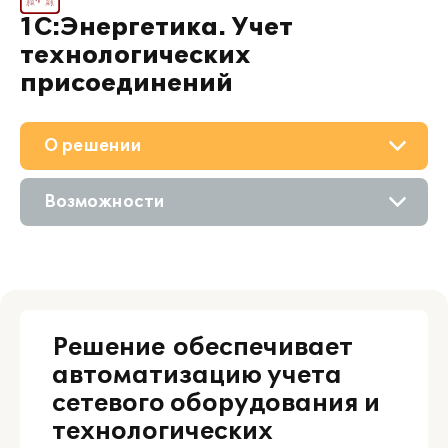
1С:Энергетика. Учет
технологических
присоединений
О решении
Приобретение
Возможности
Поддержка
Описание
Материалы
Цифровые технологии
Партнерам
Решение обеспечивает
Сравнение версий
автоматизацию учета
сетевого оборудования и
технологических