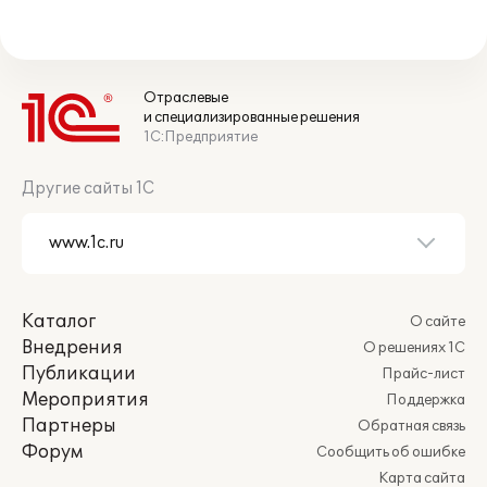
Отраслевые
и специализированные решения
1С:Предприятие
Другие сайты 1С
Каталог
О сайте
Внедрения
О решениях 1С
Публикации
Прайс-лист
Мероприятия
Поддержка
Партнеры
Обратная связь
Форум
Сообщить об ошибке
Карта сайта