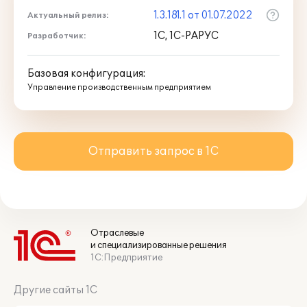
широкого круга задач финансовой
1.3.181.1 от 01.07.2022
службы, планового и экономического
Актуальный релиз:
отделов, бухгалтерии.
1С, 1С-РАРУС
Разработчик:
Данная подсистема была переведена на
Базовая конфигурация:
английский язык.
Управление производственным предприятием
Отправить запрос в 1С
Отраслевые
и специализированные решения
1С:Предприятие
Другие сайты 1С