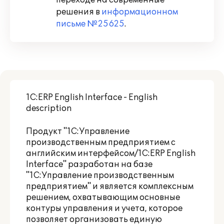
переходе на современные
решения в
информационном
письме №25625
.
1C:ERP English Interface - English
description
Продукт "1С:Управление
производственным предприятием с
английским интерфейсом/1C:ERP English
Interface" разработан на базе
"1С:Управление производственным
предприятием" и является комплексным
решением, охватывающим основные
контуры управления и учета, которое
позволяет организовать единую