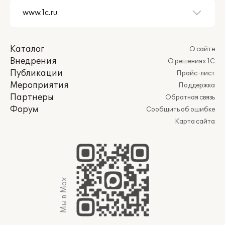
Каталог
О сайте
Бюджетирование
Внедрения
О решениях 1С
Публикации
Прайс-лист
Подсистема реализует следующие
Мероприятия
Поддержка
функции:
Партнеры
Обратная связь
Форум
планирование деятельности и
Сообщить об ошибке
ресурсов предприятия на любой
Карта сайта
период в разрезе сценариев, центров
финансовой ответственности (ЦФО),
проектов, остаточных и оборотных
показателей, дополнительной
аналитики (номенклатура,
Мы в Max
контрагенты, и пр.);
мониторинг фактического
исполнения в разрезах выполненного
планирования;