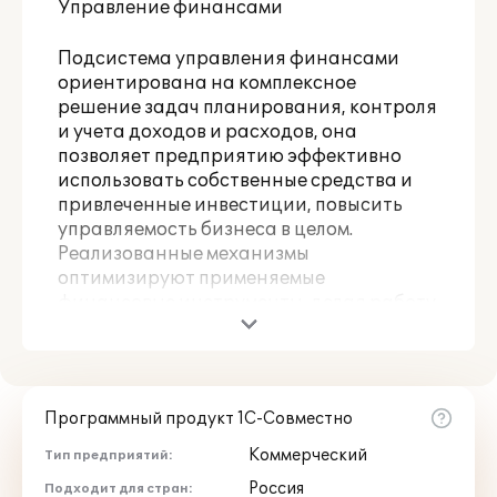
Управление финансами
Подсистема управления финансами
ориентирована на комплексное
решение задач планирования, контроля
и учета доходов и расходов, она
позволяет предприятию эффективно
использовать собственные средства и
привлеченные инвестиции, повысить
управляемость бизнеса в целом.
Реализованные механизмы
оптимизируют применяемые
финансовые инструменты, делая работу
компании прозрачной для внутреннего
и внешнего аудита, повышают
инвестиционную привлекательность
бизнеса.
Программный продукт 1С-Совместно
Функциональные возможности
Коммерческий
Тип предприятий:
подсистемы обеспечивают решение
Россия
Подходит для стран: