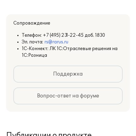
платформы "1С:Предприятие 8";
типовой конфигурации "Розница";
соответствующей комплекту
Сопровождение
отраслевой конфигурации.
Купон на льготное сопровождение
Телефон:
+7 (495) 231-22-45 доб. 1830
1С:ИТС/1С:КП;
Эл. почта:
rs@rarus.ru
Купон на льготное сопровождение по
1С-Коннект: ЛК 1С:Отраслевые решения на
1С:КП Отраслевой 2-й Категории;
1С:Розница
Конверт с пинкодами программной
лицензии "1С:Предприятие 8";
Лицензии на использование системы
Поддержка
"1С:Предприятие 8", соответствующей
отраслевой конфигурации
или конфигурации "Розница" на
Вопрос-ответ на форуме
одном рабочем месте.
Публикации о продукте