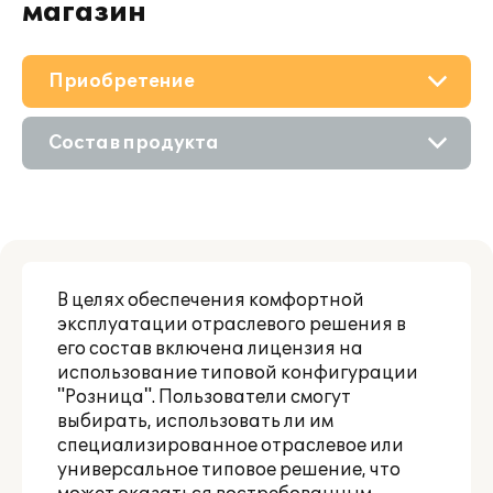
магазин
Приобретение
О решении
Состав продукта
Поддержка
Приобретение продукта
Материалы
Приобретение у партнера
Партнерам
В целях обеспечения комфортной
Аренда продукта
эксплуатации отраслевого решения в
его состав включена лицензия на
Ознакомление
использование типовой конфигурации
"Розница". Пользователи смогут
выбирать, использовать ли им
специализированное отраслевое или
универсальное типовое решение, что