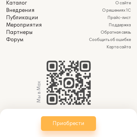
Каталог
О сайте
Внедрения
О решениях 1С
Публикации
Прайс-лист
Мероприятия
Поддержка
Партнеры
Обратная связь
Форум
Сообщить об ошибке
Карта сайта
Мы в Max
© 2011-2026 АО «Группа 1С» (правопреемник ООО
Приобрести
«1С»). Все права защищены.
websol@1c.ru