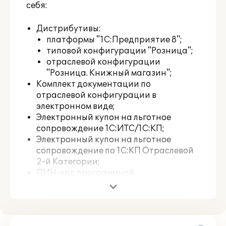
себя:
Дистрибутивы:
платформы "1С:Предприятие 8";
типовой конфигурации "Розница";
отраслевой конфигурации
"Розница. Книжный магазин";
Комплект документации по
отраслевой конфигурации в
электронном виде;
Электронный купон на льготное
сопровождение 1С:ИТС/1С:КП;
Электронный купон на льготное
сопровождение по 1С:КП Отраслевой
2-й Категории;
ПИН-код программной
лицензии платформы
"1С:Предприятие 8" на 1 рабочее
место;
Регистрационная карточка и