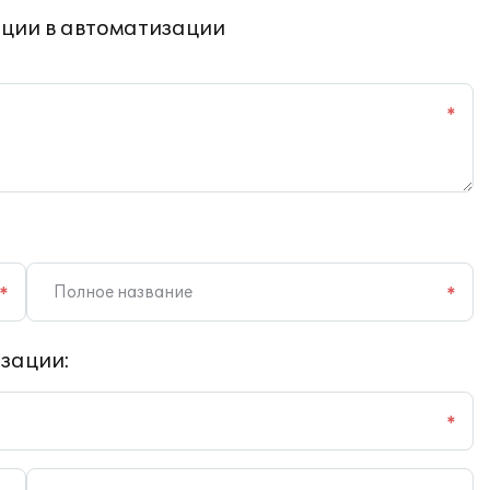
ции в автоматизации
*
*
*
зации:
*