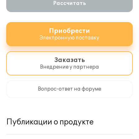
Рассчитать
работе с ними, стоимость и порядок
подключения представлены на портале
информационно-технологического
сопровождения -
http://portal.1c.ru
.
Приобрести
Электронную поставку
При возникновении вопросов у
партнеров и пользователей по
поддержке конфигурации
Заказать
"Айлант:Управление ЖКХ" рекомендуем
обратиться по контактным данным в
Внедрение у партнера
ООО ВЦ "Айлант"
https://ailant.com.ru/
.
Дополнительные условия техподдержки
Вопрос-ответ на форуме
по конфигурации "Айлант: Управление
ЖКХ" определяет разработчик и
публикует на сайте программного
продукта
http://ujkh.ru/tp-cat.php
.
Публикации о продукте
Для продления технической поддержки
по продуктам "Айлант:Управление ЖКХ"