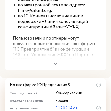
по электронной почте по адресу:
hline@ailant.org
;
по 1С-Коннект (название линии
поддержки - Линия консультаций
конфигурации Айлант:УЖКХ).
Пользователи и партнеры могут
получать новые обновления платформы
"1С:Предприятие 8" и конфигурации
"Айлант:Управление ЖКХ" на Портале
1С:ИТС
https://releases.1c.ru/total
или
через партнеров фирмы "1С".
Предоставление обновлений и
обслуживание по линии консультаций
На платформе 1С:Предприятие 8
пользователей осуществляется ТОЛЬКО
при наличии действующего договора
Коммерческий
Тип предприятий:
1С:ИТС (кроме базовых версий) и
Россия
Подходит для стран:
технической поддержки Разработчика.
3.1.202.14 от
Актуальный релиз: