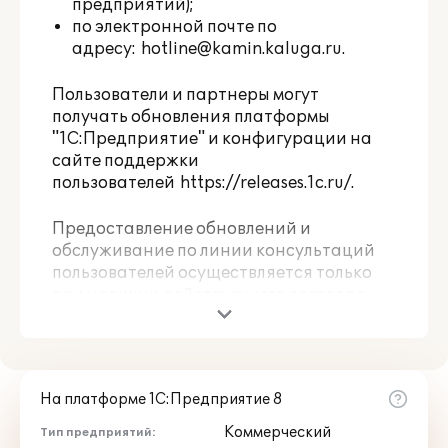
предприятий);
по электронной почте по
адресу:
hotline@kamin.kaluga.ru
.
Пользователи и партнеры могут
получать обновления платформы
"1С:Предприятие" и конфигурации на
сайте поддержки
пользователей
https://releases.1c.ru/
.
Предоставление обновлений и
обслуживание по линии консультаций
пользователей осуществляется только
при наличии действующего договора
1С:ИТС (для пользователей базовой
версии договор 1С:ИТС необязателен).
При покупке любой программы
На платформе 1С:Предприятие 8
"1С:Предприятие" (кроме базовых
версий) в обычном порядке или по схеме
Коммерческий
Тип предприятий: