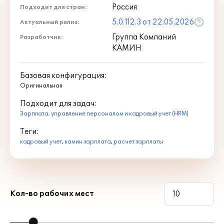
апгрейда пользователи имеют право на
Россия
Подходит для стран:
льготный период сопровождения. После
5.0.112.3 от 22.05.2026
окончания периода льготного
Актуальный релиз:
сопровождения для получения
Группа Компаний
Разработчик:
обновлений программы, услуг по
КАМИН
сопровождению и доступа к
Информационной системе 1С:ИТС
Базовая конфигурация:
необходимо
заключить
с официальным
Оригинальная
партнером фирмы "1С" договор 1С:ИТС.
Подробная информация размещена на
Подходит для задач:
сайте
Информационной системы
Зарплата, управление персоналом и кадровый учет (HRM)
1С:ИТС.
Теги:
кадровый учет
,
камин зарплата
,
расчет зарплаты
Информационно-технологическое
сопровождение (1С:ИТС)
– официальная
поддержка, которую фирма "1С"
совместно со своими партнерами
оказывает пользователям программ
Кол-во рабочих мест
"1С:Предприятие" на регулярной и
непрерывной основе. Официальная
поддержка включает в себя Сервисы