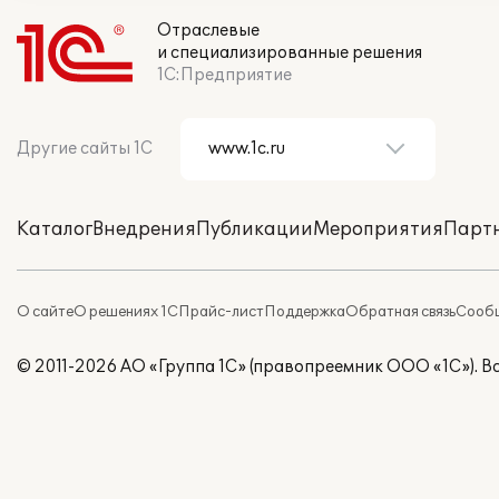
Отраслевые
и специализированные решения
1С:Предприятие
Другие сайты 1С
Каталог
Внедрения
Публикации
Мероприятия
Парт
О сайте
О решениях 1С
Прайс-лист
Поддержка
Обратная связь
Сообщ
© 2011-2026 АО «Группа 1С» (правопреемник ООО «1С»). 