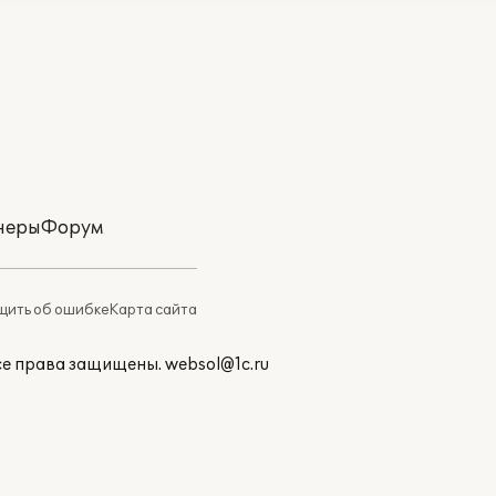
неры
Форум
ить об ошибке
Карта сайта
Все права защищены.
websol@1c.ru