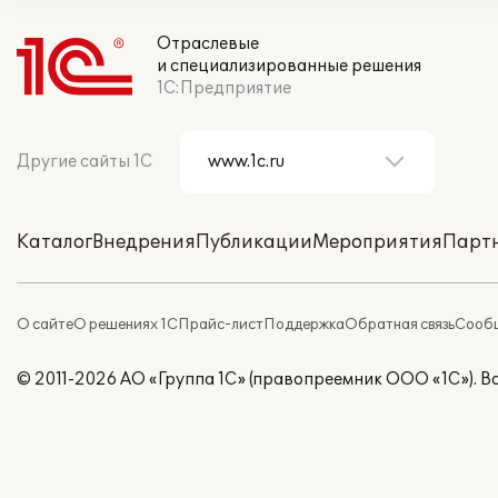
Отраслевые
и специализированные решения
1С:Предприятие
Другие сайты 1С
Каталог
Внедрения
Публикации
Мероприятия
Парт
О сайте
О решениях 1С
Прайс-лист
Поддержка
Обратная связь
Сообщ
© 2011-2026 АО «Группа 1С» (правопреемник ООО «1С»). 