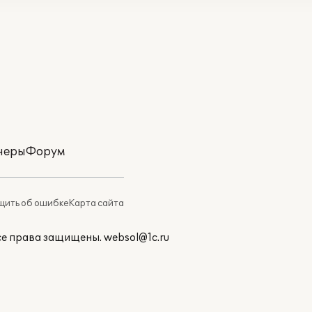
неры
Форум
ить об ошибке
Карта сайта
Все права защищены.
websol@1c.ru