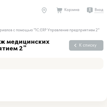
Корзина
Вход
риалов с помощью "1С:ERP Управление предприятием 2"
аж медицинских
К списку
ятием 2"