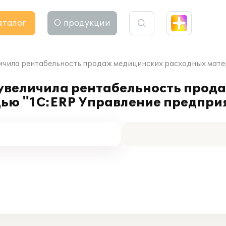
аталог
О продукции
ичила рентабельность продаж медицинских расходных мате
увеличила рентабельность прод
ью "1С:ERP Управление предпри