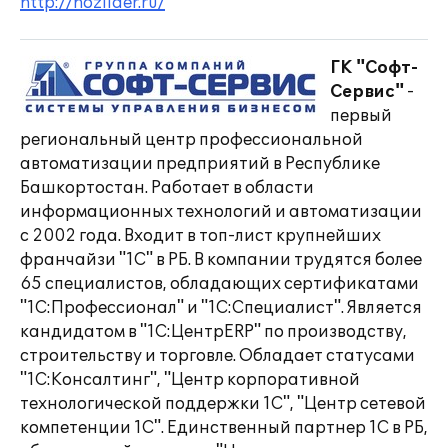
http://hozlider.ru/
ГК "Софт-
Сервис"
-
первый
региональный центр профессиональной
автоматизации предприятий в Республике
Башкортостан. Работает в области
информационных технологий и автоматизации
с 2002 года. Входит в топ-лист крупнейших
франчайзи "1С" в РБ. В компании трудятся более
65 специалистов, обладающих сертификатами
"1С:Профессионал" и "1С:Специалист". Является
кандидатом в "1С:ЦентрERP" по производству,
строительству и торговле. Обладает статусами
"1С:Консалтинг", "Центр корпоративной
технологической поддержки 1С", "Центр сетевой
компетенции 1С". Единственный партнер 1С в РБ,