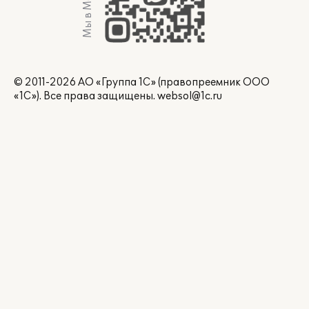
Мы в Max
© 2011-2026 АО «Группа 1С» (правопреемник ООО
«1С»). Все права защищены.
websol@1c.ru