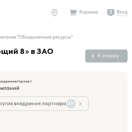
Корзина
Вход
омпания "Объединенные ресурсы"
ющий 8» в ЗАО
К списку
недрение/проект
компаний
ругие внедрения партнера
271