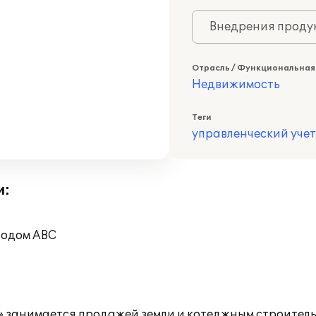
Внедрения продук
Отрасль / Функциональная
Недвижимость
Теги
управленческий учет
и:
тодом ABC
анимается продажей земли и котеджным строительст