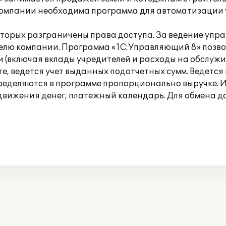
компании необходима программа для автоматизации у
оторых разграничены права доступа. За ведение упра
елю компании. Программа «1С:Управляющий 8» позво
и (включая вклады учредителей и расходы на обслуж
е, ведется учет выданных подотчетных сумм. Ведется
ределяются в программе пропорционально выручке. 
движения денег, платежный календарь. Для обмена д