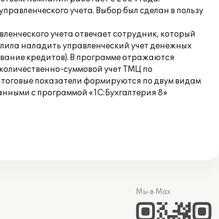
правленческого учета. Выбор был сделан в пользу
вленческого учета отвечает сотрудник, который
лила наладить управленческий учет денежных
ивание кредитов). В программе отражаются
 количественно-суммовой учет ТМЦ по
Итоговые показатели формируются по двум видам
анными с программой «1С:Бухгалтерия 8»
Мы в Max