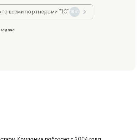
та всеми партнерами "1С"
1041
 задача
вом. Компания работает с 2004 года.