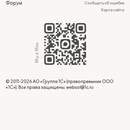
Форум
Сообщить об ошибке
Карта сайта
Мы в Max
© 2011-2026 АО «Группа 1С» (правопреемник ООО
«1С»). Все права защищены.
websol@1c.ru