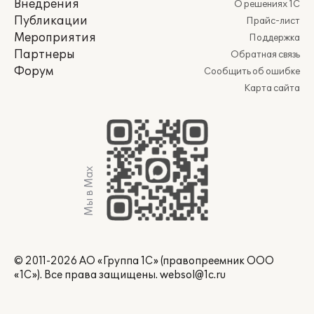
Внедрения
О решениях 1С
Публикации
Прайс-лист
Мероприятия
Поддержка
Партнеры
Обратная связь
Форум
Сообщить об ошибке
Карта сайта
Мы в Max
© 2011-2026 АО «Группа 1С» (правопреемник ООО
«1С»). Все права защищены.
websol@1c.ru