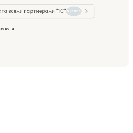
та всеми партнерами "1С"
575825
 задача