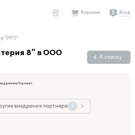
Корзина
Вход
тр "ИРЗ"
лтерия 8" в ООО
К списку
недрение/проект
ругие внедрения партнера
3