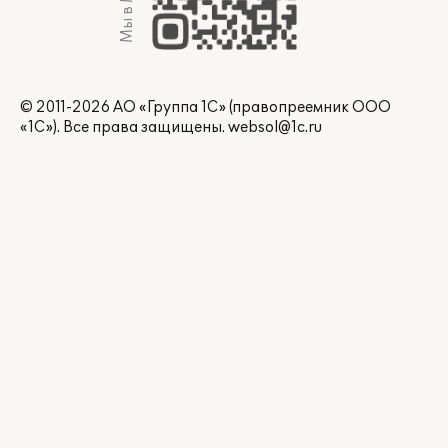
Мы в Max
© 2011-2026 АО «Группа 1С» (правопреемник ООО
«1С»). Все права защищены.
websol@1c.ru