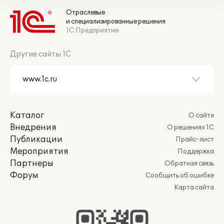
Отраслевые
и специализированные решения
1С:Предприятие
Другие сайты 1С
Каталог
О сайте
Внедрения
О решениях 1С
Публикации
Прайс-лист
Мероприятия
Поддержка
Партнеры
Обратная связь
Форум
Сообщить об ошибке
Карта сайта