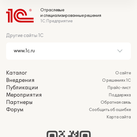
Отраслевые
и специализированные решения
1С:Предприятие
Другие сайты 1С
Каталог
О сайте
Внедрения
О решениях 1С
Публикации
Прайс-лист
Мероприятия
Поддержка
Партнеры
Обратная связь
Форум
Сообщить об ошибке
Карта сайта