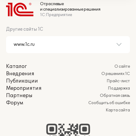
Отраслевые
и специализированные решения
1С:Предприятие
Другие сайты 1С
Каталог
О сайте
Внедрения
О решениях 1С
Публикации
Прайс-лист
Мероприятия
Поддержка
Партнеры
Обратная связь
Форум
Сообщить об ошибке
Карта сайта