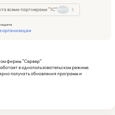
та всеми партнерами "1С"
89277
 задача
е организации
стом фирмы "Сервер"
аботает в однопользовательском режиме.
ярно получать обновления программ и