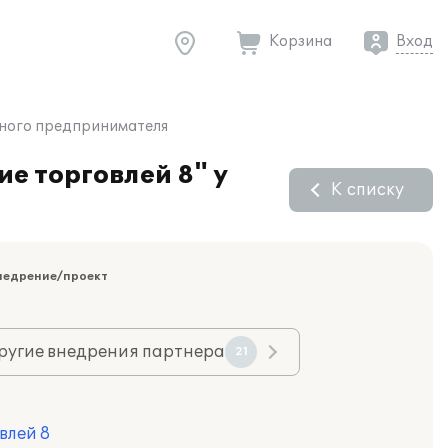
Корзина
Вход
ьного предпринимателя
е торговлей 8" у
К списку
недрение/проект
ругие внедрения партнера
21
влей 8