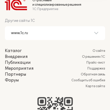
Отраслевые
и специализированные решения
1С:Предприятие
Другие сайты 1С
Каталог
О сайте
Внедрения
О решениях 1С
Публикации
Прайс-лист
Мероприятия
Поддержка
Партнеры
Обратная связь
Форум
Сообщить об ошибке
Карта сайта