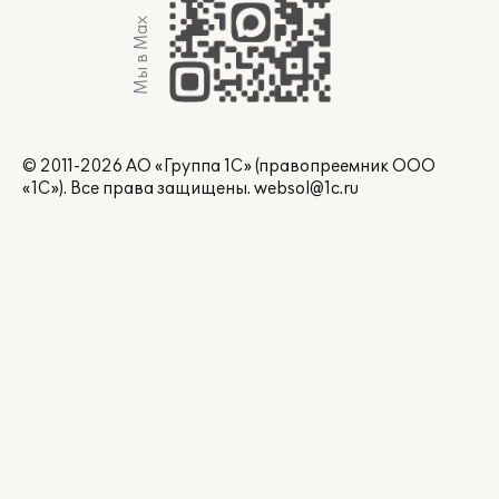
Мы в Max
© 2011-2026 АО «Группа 1С» (правопреемник ООО
«1С»). Все права защищены.
websol@1c.ru