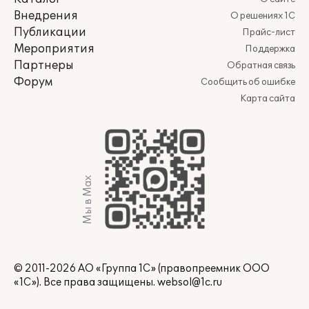
Внедрения
О решениях 1С
Публикации
Прайс-лист
Мероприятия
Поддержка
Партнеры
Обратная связь
Форум
Сообщить об ошибке
Карта сайта
Мы в Max
© 2011-2026 АО «Группа 1С» (правопреемник ООО
«1С»). Все права защищены.
websol@1c.ru