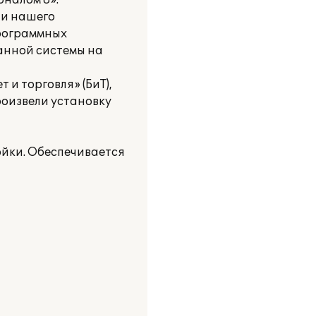
налом 8».
ии нашего
программных
анной системы на
и торговля» (БиТ),
роизвели установку
ойки. Обеспечивается