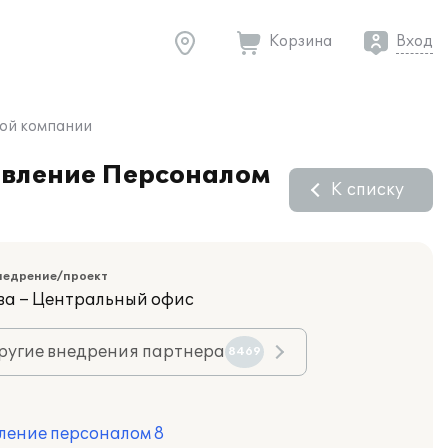
Корзина
Вход
вой компании
равление Персоналом
К списку
недрение/проект
ва – Центральный офис
ругие внедрения партнера
8469
ление персоналом 8