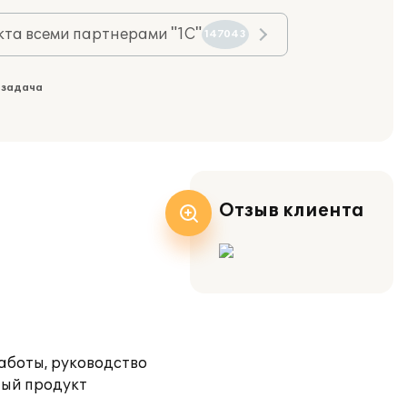
та всеми партнерами "1С"
147043
 задача
Отзыв клиента
аботы, руководство
ный продукт