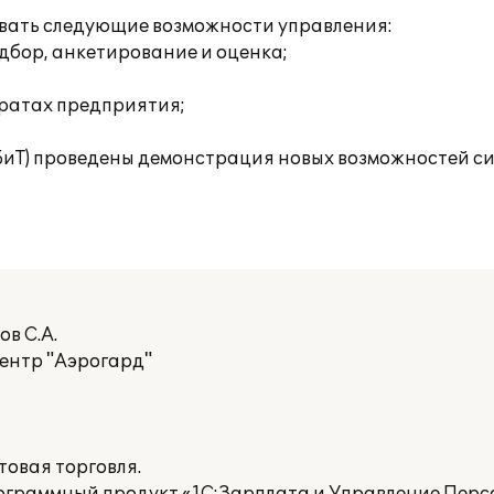
овать следующие возможности управления:
дбор, анкетирование и оценка;
тратах предприятия;
(БиТ) проведены демонстрация новых возможностей с
в С.А.
ентр "Аэрогард"
овая торговля.