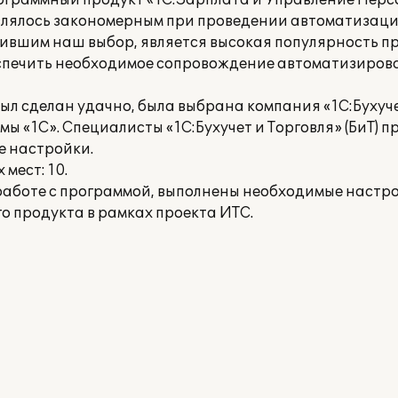
граммный продукт «1С:Зарплата и Управление Персо
влялось закономерным при проведении автоматизац
ившим наш выбор, является высокая популярность 
беспечить необходимое сопровождение автоматизиров
л сделан удачно, была выбрана компания «1С:Бухучет 
«1С». Специалисты «1С:Бухучет и Торговля» (БиТ) п
е настройки.
мест: 10.
работе с программой, выполнены необходимые настр
 продукта в рамках проекта ИТС.