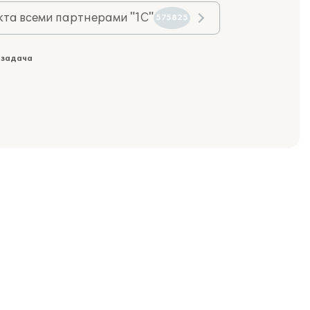
та всеми партнерами "1С"
575825
 задача