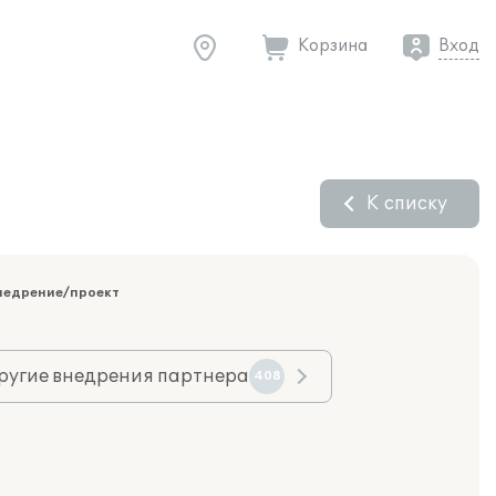
Корзина
Вход
К списку
недрение/проект
ругие внедрения партнера
408