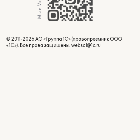
Мы в Max
© 2011-2026 АО «Группа 1С» (правопреемник ООО
«1С»). Все права защищены.
websol@1c.ru