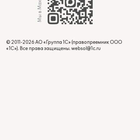
Мы в Max
© 2011-2026 АО «Группа 1С» (правопреемник ООО
«1С»). Все права защищены.
websol@1c.ru