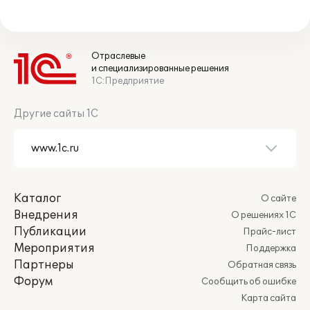
Отраслевые
и специализированные решения
1С:Предприятие
Другие сайты 1С
Каталог
О сайте
Внедрения
О решениях 1С
Публикации
Прайс-лист
Мероприятия
Поддержка
Партнеры
Обратная связь
Форум
Сообщить об ошибке
Карта сайта