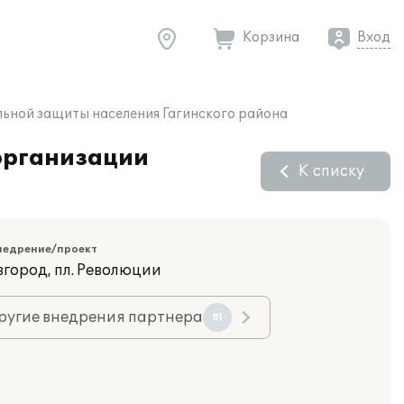
Корзина
Вход
альной защиты населения Гагинского района
 организации
К списку
недрение/проект
вгород, пл. Революции
ругие внедрения партнера
81