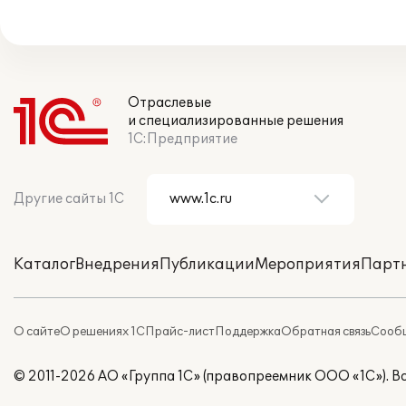
Отраслевые
и специализированные решения
1С:Предприятие
Другие сайты 1С
Каталог
Внедрения
Публикации
Мероприятия
Парт
О сайте
О решениях 1С
Прайс-лист
Поддержка
Обратная связь
Сообщ
© 2011-2026 АО «Группа 1С» (правопреемник ООО «1С»). 