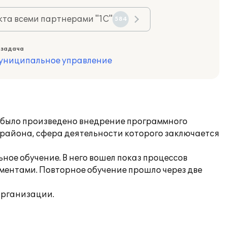
та всеми партнерами "1С"
584
 задача
муниципальное управление
) было произведено внедрение программного
о района, сфера деятельности которого заключается
ное обучение. В него вошел показ процессов
ментами. Повторное обучение прошло через две
организации.