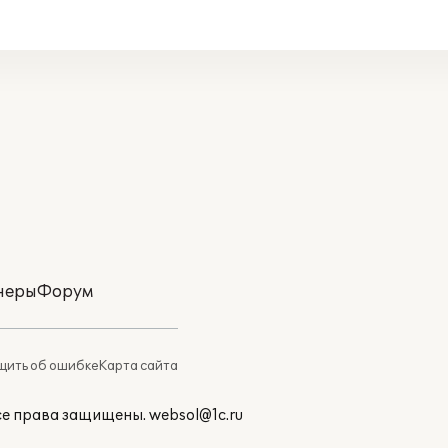
неры
Форум
ить об ошибке
Карта сайта
Все права защищены.
websol@1c.ru