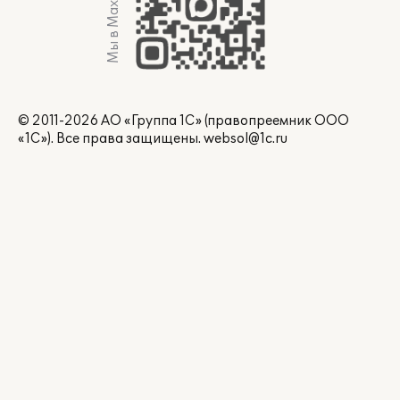
Мы в Max
© 2011-2026 АО «Группа 1С» (правопреемник ООО
«1С»). Все права защищены.
websol@1c.ru