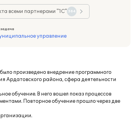
та всеми партнерами "1С"
584
 задача
муниципальное управление
) было произведено внедрение программного
ния Ардатовского района, сфера деятельности
ное обучение. В него вошел показ процессов
ментами. Повторное обучение прошло через две
организации.