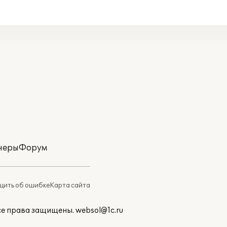
неры
Форум
ить об ошибке
Карта сайта
Все права защищены.
websol@1c.ru