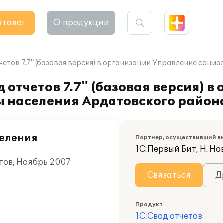
аталог
О продукции
етов 7.7" (базовая версия) в организации Управление соци
отчетов 7.7" (базовая версия) в
 населения Ардатовского район
селения
Партнер, осуществивший в
1С:Первый Бит, Н. Но
тов, Ноябрь 2007
Связаться
Д
Продукт
1С:Свод отчетов