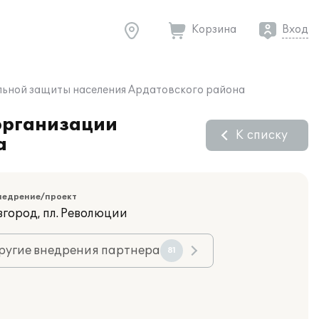
Корзина
Вход
альной защиты населения Ардатовского района
 организации
К списку
а
недрение/проект
вгород, пл. Революции
ругие внедрения партнера
81