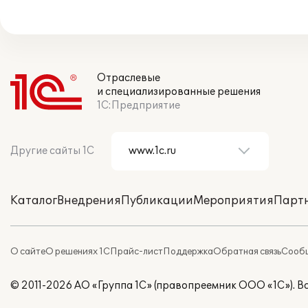
Отраслевые
и специализированные решения
1С:Предприятие
Другие сайты 1С
Каталог
Внедрения
Публикации
Мероприятия
Парт
О сайте
О решениях 1С
Прайс-лист
Поддержка
Обратная связь
Сообщ
© 2011-2026 АО «Группа 1С» (правопреемник ООО «1С»). 