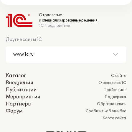
Отраслевые
и специализированные решения
1С:Предприятие
Другие сайты 1С
Каталог
О сайте
Внедрения
О решениях 1С
Публикации
Прайс-лист
Мероприятия
Поддержка
Партнеры
Обратная связь
Форум
Сообщить об ошибке
Карта сайта