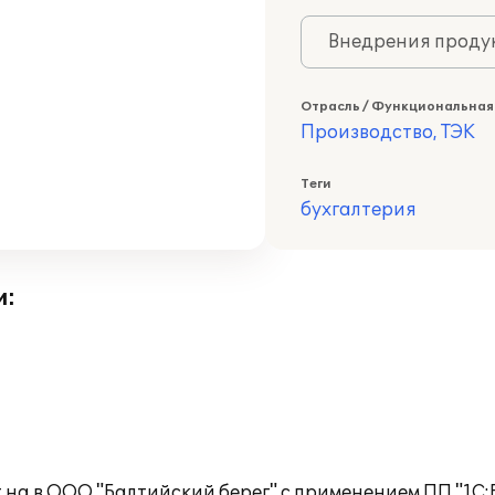
Внедрения продук
Отрасль / Функциональная
Производство, ТЭК
Теги
бухгалтерия
и:
на в ООО "Балтийский берег" с применением ПП "1С:Б