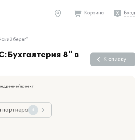
Корзина
Вход
йский берег"
С:Бухгалтерия 8" в
К списку
недрение/проект
я партнера
4