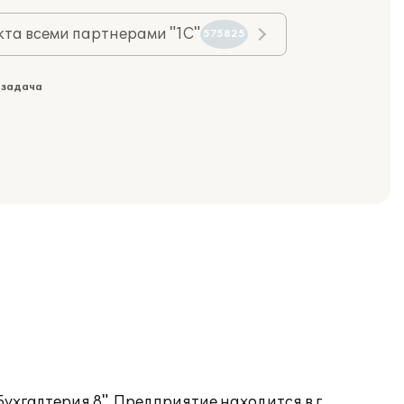
та всеми партнерами "1С"
575825
 задача
ухгалтерия 8". Предприятие находится в г.