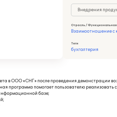
Внедрения продук
Отрасль / Функциональная
Взаимоотношение с к
Теги
бухгалтерия
учета в ООО «СНГ» после проведения демонстрации 
нная программа помогает пользователю реализовать 
 информационной базе;
й;
;