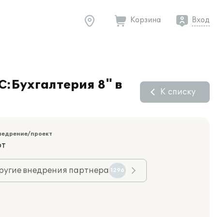
Корзина
Вход
С:Бухгалтерия 8" в
К списку
недрение/проект
фт
ругие внедрения партнера
1296