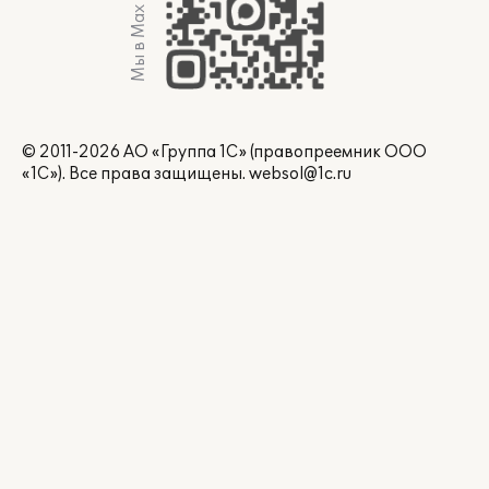
Мы в Max
© 2011-2026 АО «Группа 1С» (правопреемник ООО
«1С»). Все права защищены.
websol@1c.ru