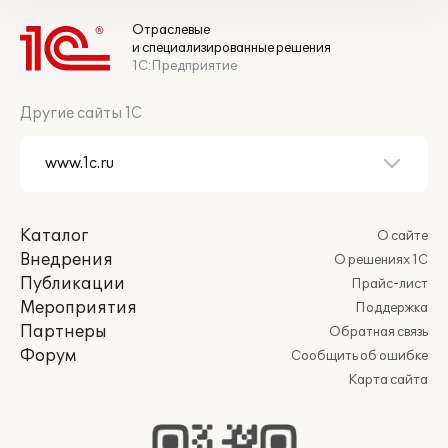
Отраслевые
и специализированные решения
1С:Предприятие
Другие сайты 1С
Каталог
О сайте
Внедрения
О решениях 1С
Публикации
Прайс-лист
Мероприятия
Поддержка
Партнеры
Обратная связь
Форум
Сообщить об ошибке
Карта сайта