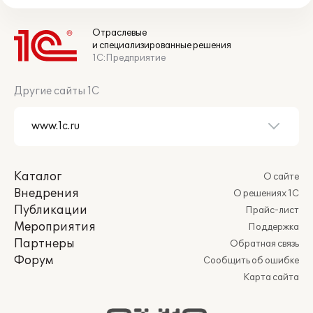
Отраслевые
и специализированные решения
1С:Предприятие
Другие сайты 1С
Каталог
О сайте
Внедрения
О решениях 1С
Публикации
Прайс-лист
Мероприятия
Поддержка
Партнеры
Обратная связь
Форум
Сообщить об ошибке
Карта сайта