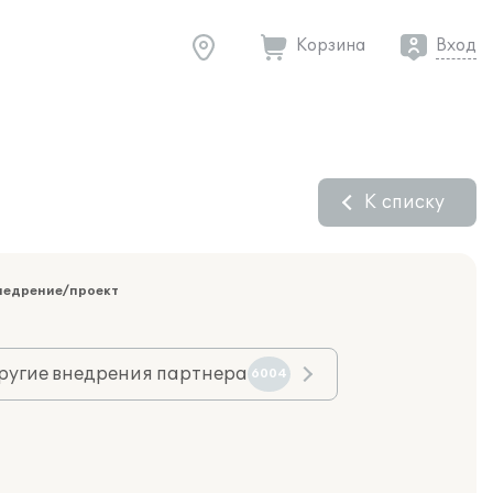
Корзина
Вход
К списку
недрение/проект
ругие внедрения партнера
6004