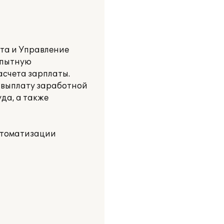
та и Управление
 опытную
асчета зарплаты.
ь выплату заработной
да, а также
автоматизации