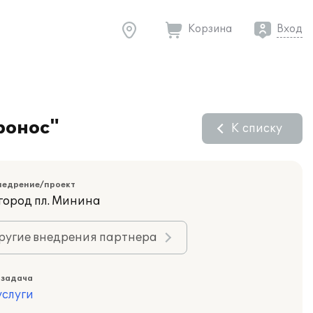
Корзина
Вход
ронос"
К списку
недрение/проект
город пл. Минина
ругие внедрения партнера
 задача
слуги