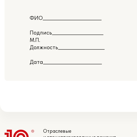
ФИО________________________
Подпись_____________________
М.П.
Должность___________________
Дата________________________
Отраслевые