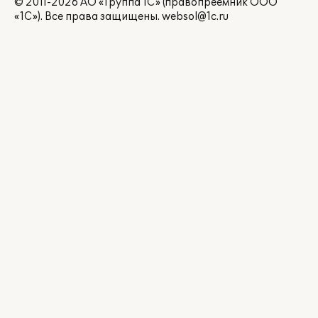
© 2011-2026 АО «Группа 1С» (правопреемник ООО
«1С»). Все права защищены.
websol@1c.ru