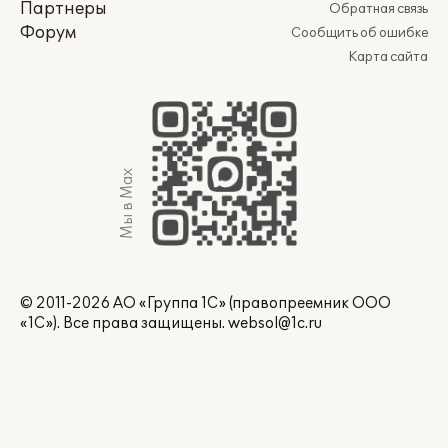
Партнеры
Обратная связь
Форум
Сообщить об ошибке
Карта сайта
Мы в Max
© 2011-2026 АО «Группа 1С» (правопреемник ООО
«1С»). Все права защищены.
websol@1c.ru