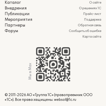
Каталог
О сайте
Внедрения
О решениях 1С
Публикации
Прайс-лист
Мероприятия
Поддержка
Партнеры
Обратная связь
Форум
Сообщить об ошибке
Карта сайта
Мы в Max
© 2011-2026 АО «Группа 1С» (правопреемник ООО
«1С»). Все права защищены.
websol@1c.ru