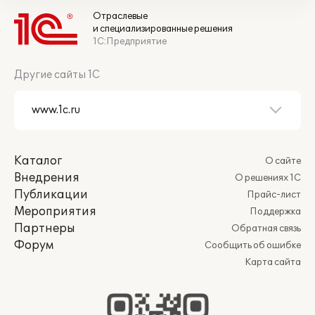
Отраслевые
и специализированные решения
1С:Предприятие
Другие сайты 1С
Каталог
О сайте
Внедрения
О решениях 1С
Публикации
Прайс-лист
Мероприятия
Поддержка
Партнеры
Обратная связь
Форум
Сообщить об ошибке
Карта сайта