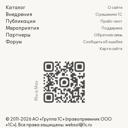
Каталог
О сайте
Внедрения
О решениях 1С
Публикации
Прайс-лист
Мероприятия
Поддержка
Партнеры
Обратная связь
Форум
Сообщить об ошибке
Карта сайта
Мы в Max
© 2011-2026 АО «Группа 1С» (правопреемник ООО
«1С»). Все права защищены.
websol@1c.ru