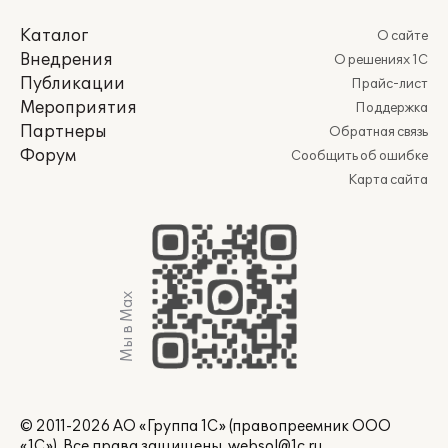
Каталог
О сайте
Внедрения
О решениях 1С
Публикации
Прайс-лист
Мероприятия
Поддержка
Партнеры
Обратная связь
Форум
Сообщить об ошибке
Карта сайта
Мы в Max
© 2011-2026 АО «Группа 1С» (правопреемник ООО
«1С»). Все права защищены.
websol@1c.ru