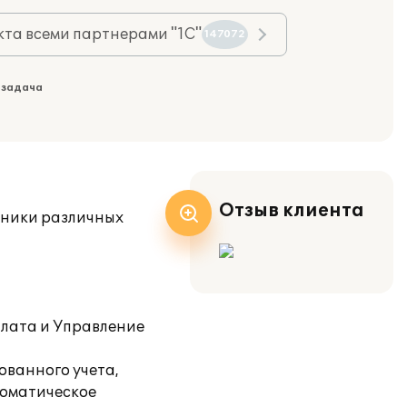
та всеми партнерами "1С"
147072
 задача
Отзыв клиента
хники различных
плата и Управление
ованного учета,
томатическое