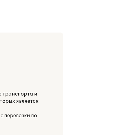
о транспорта и
орых является:
е перевозки по