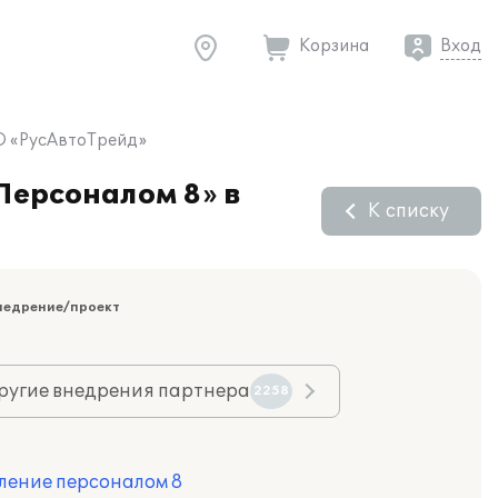
Корзина
Вход
О «РусАвтоТрейд»
Персоналом 8» в
К списку
недрение/проект
ругие внедрения партнера
2258
ление персоналом 8