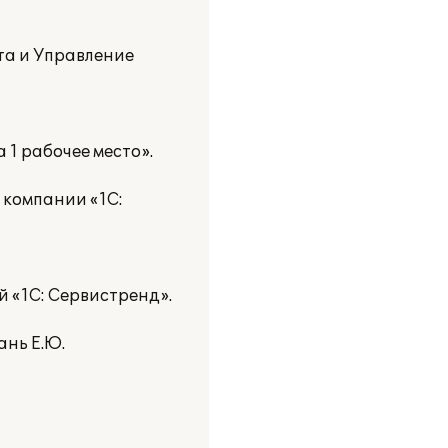
та и Управление
 1 рабочее место».
 компании «1С:
 «1С: Сервистренд».
нь Е.Ю.