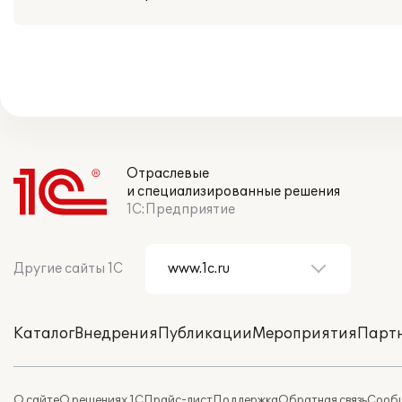
Отраслевые
и специализированные решения
1С:Предприятие
Другие сайты 1С
Каталог
Внедрения
Публикации
Мероприятия
Парт
О сайте
О решениях 1С
Прайс-лист
Поддержка
Обратная связь
Сообщ