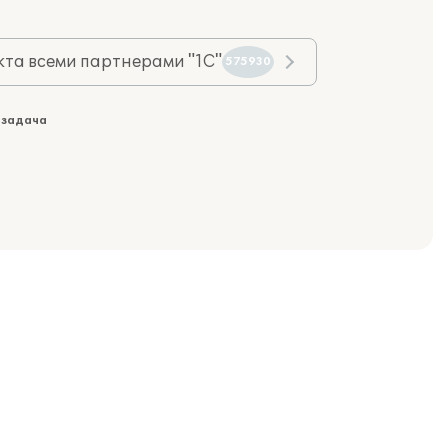
та всеми партнерами "1С"
575930
 задача