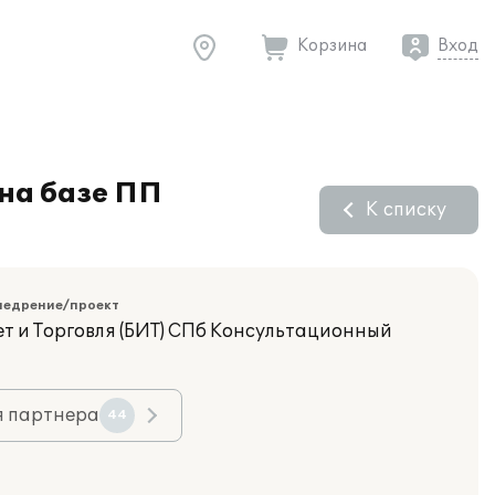
Корзина
Вход
 на базе ПП
К списку
недрение/проект
т и Торговля (БИТ) СПб Консультационный
я партнера
44