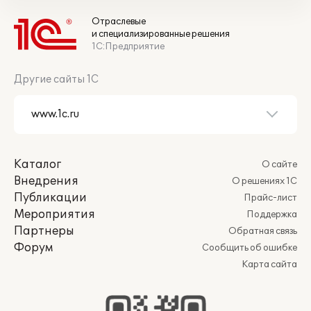
Отраслевые
и специализированные решения
1С:Предприятие
Другие сайты 1С
Каталог
О сайте
Внедрения
О решениях 1С
Публикации
Прайс-лист
Мероприятия
Поддержка
Партнеры
Обратная связь
Форум
Сообщить об ошибке
Карта сайта