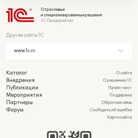
Отраслевые
и специализированные решения
1С:Предприятие
Другие сайты 1С
Каталог
О сайте
Внедрения
О решениях 1С
Публикации
Прайс-лист
Мероприятия
Поддержка
Партнеры
Обратная связь
Форум
Сообщить об ошибке
Карта сайта