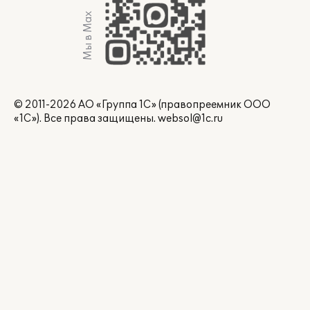
Мы в Max
© 2011-2026 АО «Группа 1С» (правопреемник ООО
«1С»). Все права защищены.
websol@1c.ru