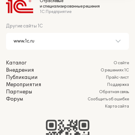
Отраслевые
и специализированные решения
1С:Предприятие
Другие сайты 1С
Каталог
О сайте
Внедрения
О решениях 1С
Публикации
Прайс-лист
Мероприятия
Поддержка
Партнеры
Обратная связь
Форум
Сообщить об ошибке
Карта сайта